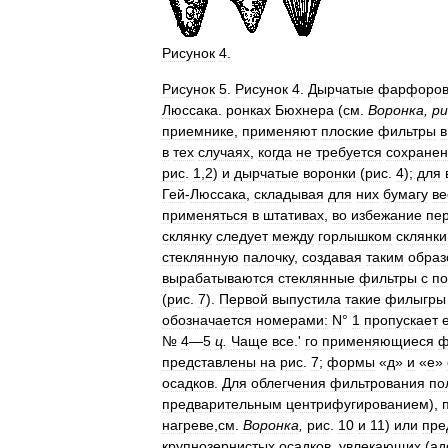
Рисунок
4
.
Рисунок
5
.
Рисунок
4
.
Дырчатые
фарфоро
Люссака
.
ронках
Бюхнера
(
см
.
Воронка
,
ри
приемнике
,
применяют
плоские
фильтры
в
в
тех
случаях
,
когда
не
требуется
сохране
рис
.
1
,
2
)
и
дырчатые
воронки
(
рис
.
4
);
для
Гей
-
Люссака
,
складывая
для
них
бумагу
ве
применяться
в
штативах
,
во
избежание
пе
склянку
следует
между
горлышком
склянки
стеклянную
палочку
,
создавая
таким
образ
вырабатываются
стеклянные
фильтры
с
п
(
рис
.
7
).
Первой
выпустила
такие
филыгры
обозначается
номерами:
N
°
1
пропускает
№
4
—
5
ц
.
Чаще
все
.'
го
применяющиеся
ф
представлены
на
рис
.
7
;
формы
«
д
»
и
«
е
»
осадков
.
Для
облегчения
фильтрования
по
предварительным
центрифугированием
),
нагреве
,
см
.
Воронка
,
рис
.
10
и
11
)
или
пре
крупнозернистых
осадков
,
увлекающих
(
ад