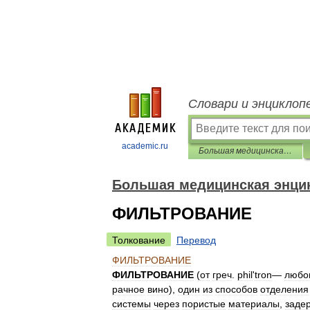
Словари и энциклоп
academic.ru
Большая медицинская энциклопедия
Большая медицинская энци
ФИЛЬТРОВАНИЕ
Толкование
Перевод
ФИЛЬТРОВАНИЕ
ФИЛЬТРОВАНИЕ
(
от
греч
.
phil
'
tron
—
любо
рачное
вино
),
один
из
способов
отделения
системы
через
пористые
материалы
,
заде