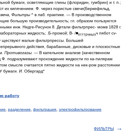
льной
бумаги
,
осветляющие
глины
(
флоридин
,
гумбрин
)
и
т
.
п
.;
ют
их
кипячением
.
Ф
.
через
пористые
свечи
(
Беркефельд
,
свеча
,
Фильтры
^
в
лаб
.
практике
. —
В
производственном
ющие
большую
производительность
;
гл
.
образом
пользуются
нными
инж
.
Нидге
-
Рисунок
8
.
Детали
фильтрпрес
-
момв
1828
г
.
лабораторных
жидкость
; .
Б
-
промой
;
В
- /
■
ч
пябот
cv
-
птттрчньгх
у
ществуют
малые
фильтрпрессы
.
Большей
непрерывного
действия
,
барабанные
,
дисковые
и
плоскостные
м
.
Противогазы
.
—
В
капельном
анализе
(
качественном
д
Ф
.
подразумевают
прохождение
жидкости
по
ка
-
пилярам
этом
смысле
считается
пятно
жидкости
на
нек
-
ром
расстоянии
У
бумаги
.
И
.
Обергард
*
ю работу
ние
,
разделение
,
фильтрация
,
электрофильтрование
ФИЛЬТРЫ