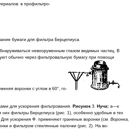
териалов:
в
профильтро
-
вание
бумаги
для
фильтра
Берцепиуса
.
бнаруживаться
невооруженным
глазом
видимых
частиц
.
В
уют
обычно
через
фильтровальную
бумагу
при
помощи
именяя
воронки
с
углом
в
60
°,
го
-
ками
для
ускорения
фильтрования
.
Рисунок
3
.
Нуча:
а
—
к
я
них
фильтры
Берцелиуса
(
рис
.
1
),
особенно
удобные
в
тех
.
Для
ускорения
Ф
.
применяют
граненые
воронки
(
см
.
Воронка
,
онки
и
фильтром
стеклянные
палочки
(
рис
.
2
).
На
во
-