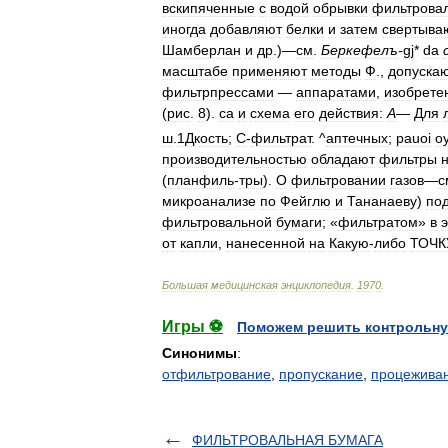
вскипяченные
с
водой
обрывки
фильтрова
иногда
добавляют
белки
и
затем
свертыва
Шамберлан
и
др
.)—
см
.
Беркефелъ
-
gj
*
da
масштабе
применяют
методы
Ф
.,
допуска
фильтрпрессами
—
аппаратами
,
изобрете
(
рис
.
8
).
са
и
схема
его
действия:
А
—
Для
ш
.
1Дкость
;
С
-
фильтрат
. ^
аптечных
;
pauoi
о
производительностью
обладают
фильтры
(
планфиль
-
тры
).
О
фильтровании
газов
—
с
микроанализе
по
Фейглю
и
Тананаеву
)
по
фильтровальной
бумаги
; «
фильтратом
»
в
от
капли
,
нанесенной
на
Какую
-
либо
ТОЧК
Большая
медицинская
энциклопедия
.
1970
.
Игры ⚽
Поможем решить контрольну
Синонимы
:
отфильтрование
,
пропускание
,
процежива
ФИЛЬТРОВАЛЬНАЯ БУМАГА