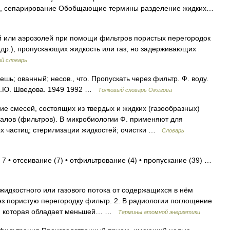
е, сепарирование Обобщающие термины разделение жидких…
 или аэрозолей при помощи фильтров пористых перегородок
 др.), пропускающих жидкость или газ, но задерживающих
й словарь
; ованный; несов., что. Пропускать через фильтр. Ф. воду.
 Н.Ю. Шведова. 1949 1992 …
Толковый словарь Ожегова
е смесей, состоящих из твердых и жидких (газообразных)
алов (фильтров). В микробиологии Ф. применяют для
ых частиц; стерилизации жидкостей; очистки …
Словарь
7 • отсеивание (7) • отфильтрование (4) • пропускание (39) …
идкостного или газового потока от содержащихся в нём
з пористую перегородку фильтр. 2. В радиологии поглощение
ия, которая обладает меньшей… …
Термины атомной энергетики