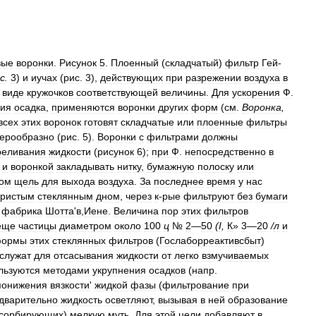
вые
воронки
.
Рисунок
5
.
Плоенный
(
складчатый
)
фильтр
Гей
-
с
.
3
)
и
иучах
(
рис
.
3
),
действующих
при
разрежении
воздуха
в
виде
кружочков
соответствующей
величины
.
Для
ускорения
Ф
.
ния
осадка
,
применяются
воронки
других
форм
(
см
.
Воронка
,
всех
этих
воронок
готовят
складчатые
или
плоенные
фильтры
ерообразно
(
рис
.
5
).
Воронки
с
фильтрами
должны
реливания
жидкости
(
рисунок
6
);
при
Ф
.
непосредственно
в
и
воронкой
закладывать
нитку
,
бумажную
полоску
или
ом
щель
для
выхода
воздуха
.
За
последнее
время
у
нас
ористым
стеклянным
дном
,
через
к
-
рые
фильтруют
без
бумаги
фабрика
Шотта
'
в
,
Иене
.
Величина
пор
этих
фильтров
еще
частицы
диаметром
около
100
ц
№
2
—
50
(
I
,
К
»
3
—
20
/
л
и
ормы
этих
стеклянных
фильтров
(
Гослаборреактивсбыт
)
служат
для
отсасывания
жидкости
от
легко
взмучиваемых
льзуются
методами
укрупнения
осадков
(
напр
.
понижения
вязкости
'
жидкой
фазы
(
фильтрование
при
дварительно
жидкость
осветляют
,
вызывая
в
ней
образование
сорбирующих
)
мелкую
муть
.
Для
этой
цели
добавляют
в