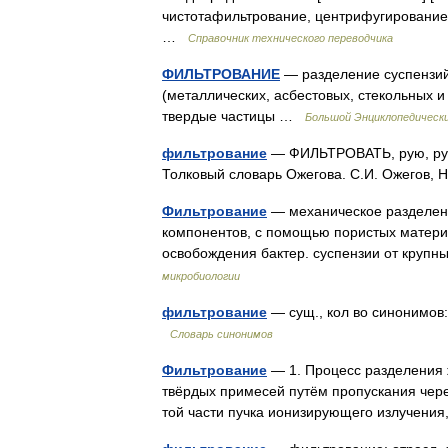
чистотафильтрование, центрифугировани
…
Справочник технического переводчика
ФИЛЬТРОВАНИЕ
— разделение суспензий
(металлических, асбестовых, стекольных и
твердые частицы …
Большой Энциклопедически
фильтрование
— ФИЛЬТРОВАТЬ, рую, руешь
Толковый словарь Ожегова. С.И. Ожегов,
Фильтрование
— механическое разделени
компонентов, с помощью пористых матери
освобождения бактер. суспензии от крупн
микробиологии
фильтрование
— сущ., кол во синонимов: 
Словарь синонимов
Фильтрование
— 1. Процесс разделения ж
твёрдых примесей путём пропускания чере
той части пучка ионизирующего излучен