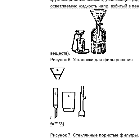
осветляемую
жидкость
напр
.
взбитый
в
пе
веществ
),
Рисунок
6
.
Установки
для
фильтрования
.
/
f
=™*
3j
Рисунок
7
.
Стеклянные
пористые
фильтры