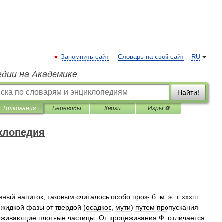
Запомнить сайт
Словарь на свой сайт
RU
едии на Академике
Найти!
Толкования
Переводы
Книги
Игры ⚽
клопедия
вный
напиток
;
таковым
считалось
особо
проз
-
б
.
м
.
э
.
т
.
хххш
.
жидкой
фазы
от
твердой
(
осадков
,
мути
)
путем
пропускания
рживающие
плотные
частицы
.
От
процеживания
Ф
.
отличается