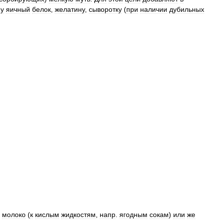
ну
яичный
белок
,
желатину
,
сыворотку
(
при
наличии
дубильных
.
молоко
(
к
кислым
жидкостям
,
напр
.
ягодным
сокам
)
или
же