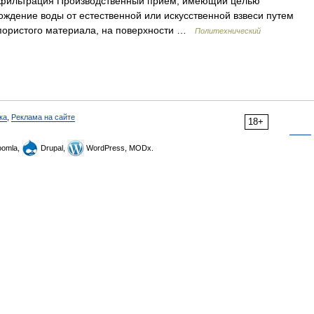
 фильтрация Производственный прием, имеющий целью
ождение воды от естественной или искусственной взвеси путем
 пористого материала, на поверхности …
Политехнический
ка
,
Реклама на сайте
18+
omla,
Drupal,
WordPress, MODx.