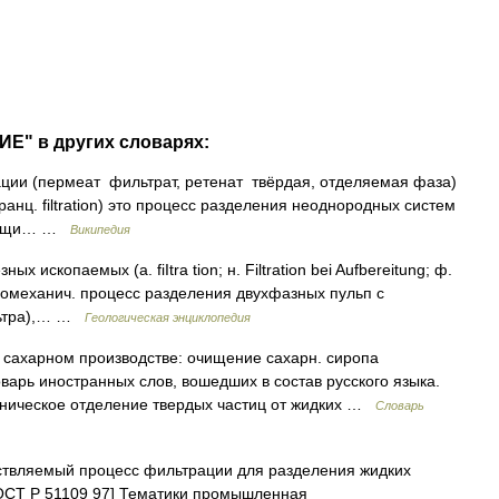
Е" в других словарях:
ии (пермеат фильтрат, ретенат твёрдая, отделяемая фаза)
франц. filtration) это процесс разделения неоднородных систем
помощи… …
Википедия
копаемыx (a. fiItra tion; н. Filtration bei Aufbereitung; ф.
ot) гидромеханич. процесс разделения двухфазных пульп c
льтра),… …
Геологическая энциклопедия
 сахарном производстве: очищение сахарн. сиропа
варь иностранных слов, вошедших в состав русского языка.
ническое отделение твердых частиц от жидких …
Словарь
вляемый процесс фильтрации для разделения жидких
ГОСТ Р 51109 97] Тематики промышленная