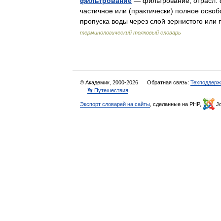
фильтрование
— фильтрование; отрасл.
частичное или (практически) полное освоб
пропуска воды через слой зернистого или
терминологический толковый словарь
© Академик, 2000-2026
Обратная связь:
Техподдерж
👣 Путешествия
Экспорт словарей на сайты
, сделанные на PHP,
Jo