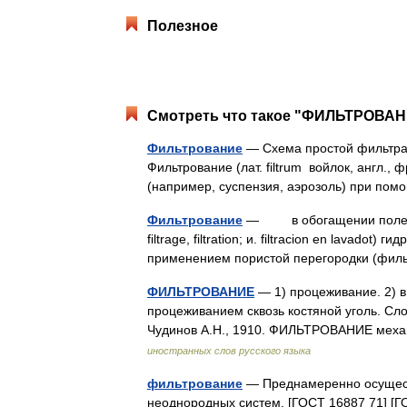
Полезное
Смотреть что такое "ФИЛЬТРОВАНИ
Фильтрование
— Схема простой фильтрац
Фильтрование (лат. filtrum войлок, англ., 
(например, суспензия, аэрозоль) при 
Фильтрование
— в обогащении полезных ис
filtrage, filtration; и. filtracion en lavad
применением пористой перегородки (фи
ФИЛЬТРОВАНИЕ
— 1) процеживание. 2) в
процеживанием сквозь костяной уголь. Сло
Чудинов А.Н., 1910. ФИЛЬТРОВАНИЕ меха
иностранных слов русского языка
фильтрование
— Преднамеренно осущест
неоднородных систем. [ГОСТ 16887 71] [