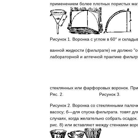
применением
более
плотных
пористых
ма
Рисунок
1
.
Воронка
с
углом
в
60
°
и
склады
ванной
жидкости
(
фильтрате
)
не
должно
"
о
лабораторной
и
аптечной
практике
фильтр
стеклянных
или
фарфоровых
воронок
.
Пр
Ряс
.
2
.
Рисунок
3
.
Рисунок
2
.
Воронка
со
стеклянными
палоч
васосу
;
б
—
для
спуска
фильтрата
.
товят
дл
случаях
,
когда
желательно
собрать
осадок
рис
.
8
)
или
вставляют
между
стенками
вор